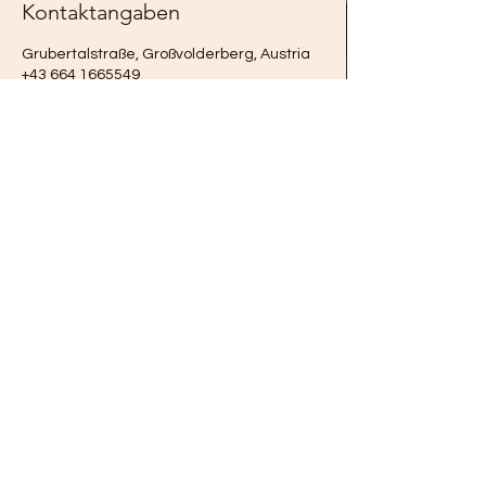
Kontaktangaben
Grubertalstraße, Großvolderberg, Austria
+43 664 1665549
Nesseltalhof
nesseltalhof@gmail.com
+43 664 166 55 49
Impressum
Datenschutz
AGB
©2023 von Nesseltalhof. Erstellt mit Wix.com