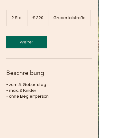
220
Euro
2 Std.
2
€ 220
Grubertalstraße
S
t
d
.
Weiter
Beschreibung
- zum 5. Geburtstag
- max. 8 Kinder
- ohne Begleitperson