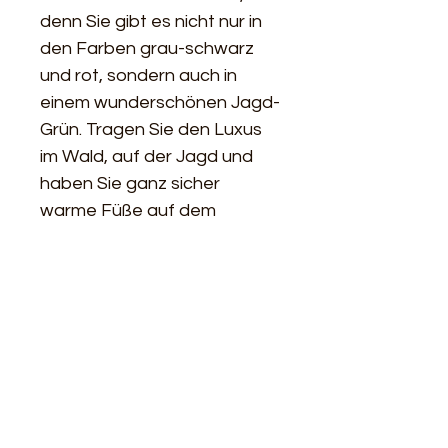
denn Sie gibt es nicht nur in 
den Farben grau-schwarz 
und rot, sondern auch in 
einem wunderschönen Jagd-
Grün. Tragen Sie den Luxus 
im Wald, auf der Jagd und 
haben Sie ganz sicher 
warme Füße auf dem 
Hochsitz. Warme Füße und 
Waden beim Sport oder bei 
der Arbeit im Freien sind hier 
garantiert! Toller Look und 
höchster Tragekomfort. - 
Material: 52% Alpaka 18% 
Wolle 17% Acryl 11% Nylon 
2% Elasthan - vielseitige 